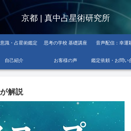
京都 | 真中占星術研究所
意識・占星術鑑定
思考の学校 基礎講座
音声配信：幸運
自己紹介
お客様の声
鑑定依頼・お問い
ロが解説