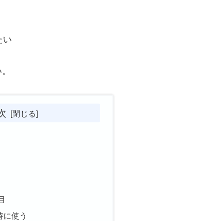
たい
い。
次
目
時に使う