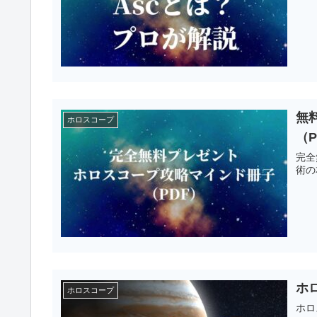
無
ホロスコープ
（P
完全
術の
ホ
ホロスコープ
ホロ