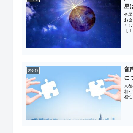
星
金星
お金
とし
【ホ
音
未分類
に
京都
相性
相性