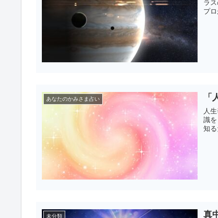
ラス
プロ
「
あなたのかみさま占い
人生
識を
知る
真
未分類