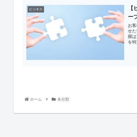
【
ビジネス
ー
お客
せた
握は
を特
ホーム
未分類