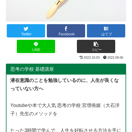
Twitter
Facebook
はてブ
LINE
コピー
2022.10.03
2022.08.06
思考の学校 基礎講座
潜在意識のことを勉強しているのに、人生が良くな
っていない方へ
Youtubeや本で大人気 思考の学校 宮増侑嬉（大石洋
子）先生のメソッドを
たった3時間で学んで、人生を好転させる方法を手に