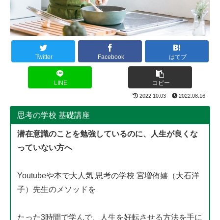
Twitter
Facebook
はてブ
LINE
コピー
2022.10.03
2022.08.16
思考の学校 基礎講座
潜在意識のことを勉強しているのに、人生が良くな
っていない方へ
Youtubeや本で大人気 思考の学校 宮増侑嬉（大石洋
子）先生のメソッドを
たった3時間で学んで、人生を好転させる方法を手に