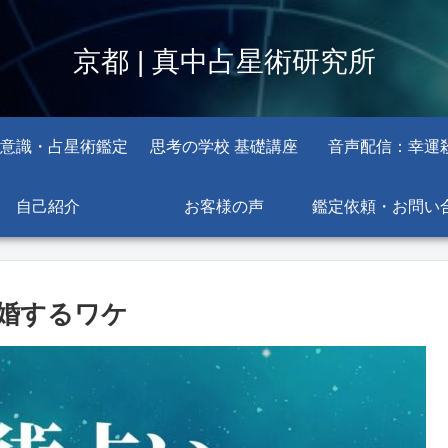
京都 | 真中占星術研究所
意識・占星術鑑定
思考の学校 基礎講座
音声配信：幸運
自己紹介
お客様の声
鑑定依頼・お問い
婚するワケ