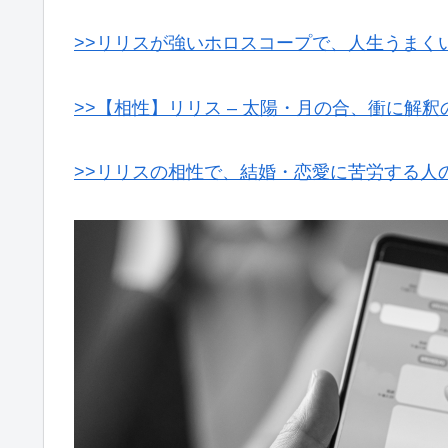
>>リリスが強いホロスコープで、人生うまく
>>【相性】リリス – 太陽・月の合、衝に解
>>リリスの相性で、結婚・恋愛に苦労する人