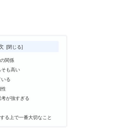
次
婚の関係
もそも高い
ている
相性
思考が強すぎる
認する上で一番大切なこと