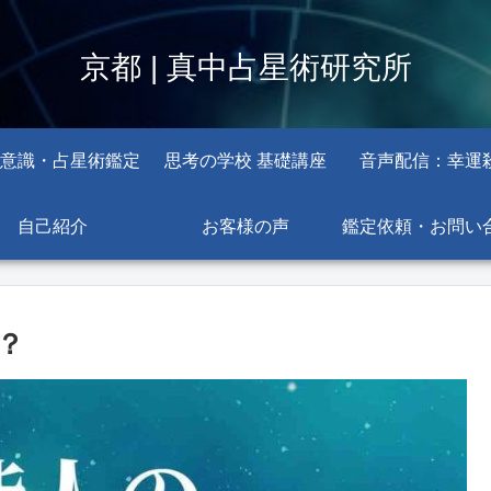
京都 | 真中占星術研究所
意識・占星術鑑定
思考の学校 基礎講座
音声配信：幸運
自己紹介
お客様の声
鑑定依頼・お問い
？