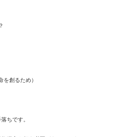
？
命を創るため）
手落ちです。