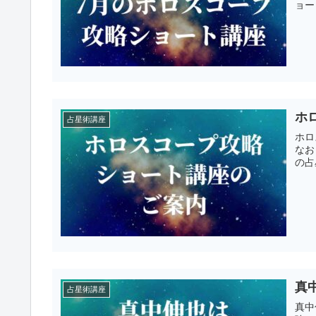
ョー
ホ
占星術講座
ホロ
なお
の占
真
占星術講座
真中