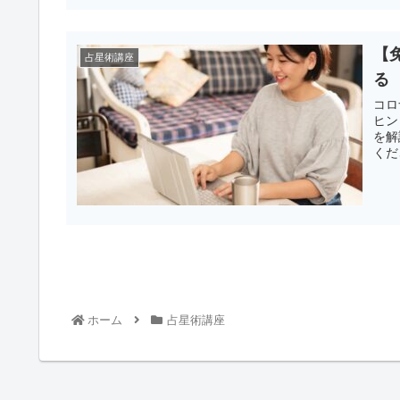
【
占星術講座
る
コロ
ヒン
を解
くだ
ホーム
占星術講座