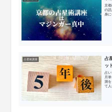
京都
の読
身に
占
占星術講座
ッ
占い
月単
測を
て人