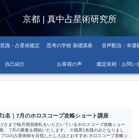
京都 | 真中占星術研究所
意識・占星術鑑定
思考の学校 基礎講座
音声配信：幸運
自己紹介
お客様の声
鑑定依頼・お問い
席1名｜7月のホロスコープ攻略ショート講座
げさまで毎月満員御礼をいただいているホロスコープ攻略ショー
座。 7月の募集を開始いたします。 ※残席1名様のみとなりまし
 プロの占星術師を目指したし人ほどおすすめ ホロスコープ攻略シ