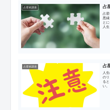
占
占星術講座
占星
悪縁
とに
人生
占
占星術講座
人生
のリ
ると
い。