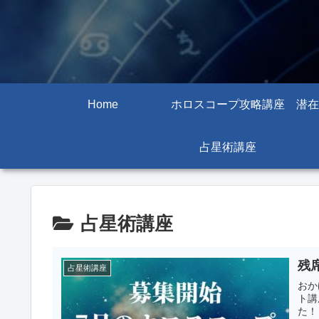
Home
ホロスコープ攻略講座
潜在
占星術講座
占星術講座
残
占星術講座
おか
ト講
た！