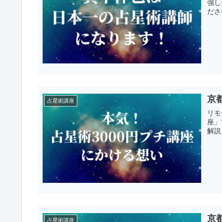
強し
ださ
京
占星術講座
リモ
座」
解説
京
占星術講座